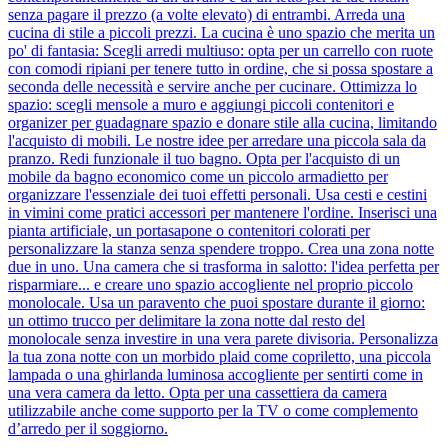
senza pagare il prezzo (a volte elevato) di entrambi. Arreda una
cucina di stile a piccoli prezzi. La cucina è uno spazio che merita un
po' di fantasia: Scegli arredi multiuso: opta per un carrello con ruote
con comodi ripiani per tenere tutto in ordine, che si possa spostare a
seconda delle necessità e servire anche per cucinare. Ottimizza lo
spazio: scegli mensole a muro e aggiungi piccoli contenitori e
organizer per guadagnare spazio e donare stile alla cucina, limitando
l'acquisto di mobili. Le nostre idee per arredare una piccola sala da
pranzo. Redi funzionale il tuo bagno. Opta per l'acquisto di un
mobile da bagno economico come un piccolo armadietto per
organizzare l'essenziale dei tuoi effetti personali. Usa cesti e cestini
in vimini come pratici accessori per mantenere l'ordine. Inserisci una
pianta artificiale, un portasapone o contenitori colorati per
personalizzare la stanza senza spendere troppo. Crea una zona notte
due in uno. Una camera che si trasforma in salotto: l'idea perfetta per
risparmiare... e creare uno spazio accogliente nel proprio piccolo
monolocale. Usa un paravento che puoi spostare durante il giorno:
un ottimo trucco per delimitare la zona notte dal resto del
monolocale senza investire in una vera parete divisoria. Personalizza
la tua zona notte con un morbido plaid come copriletto, una piccola
lampada o una ghirlanda luminosa accogliente per sentirti come in
una vera camera da letto. Opta per una cassettiera da camera
utilizzabile anche come supporto per la TV o come complemento
d’arredo per il soggiorno.