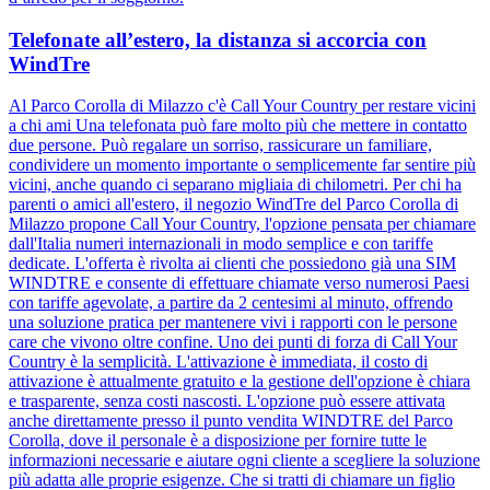
Telefonate all’estero, la distanza si accorcia con
WindTre
Al Parco Corolla di Milazzo c'è Call Your Country per restare vicini
a chi ami Una telefonata può fare molto più che mettere in contatto
due persone. Può regalare un sorriso, rassicurare un familiare,
condividere un momento importante o semplicemente far sentire più
vicini, anche quando ci separano migliaia di chilometri. Per chi ha
parenti o amici all'estero, il negozio WindTre del Parco Corolla di
Milazzo propone Call Your Country, l'opzione pensata per chiamare
dall'Italia numeri internazionali in modo semplice e con tariffe
dedicate. L'offerta è rivolta ai clienti che possiedono già una SIM
WINDTRE e consente di effettuare chiamate verso numerosi Paesi
con tariffe agevolate, a partire da 2 centesimi al minuto, offrendo
una soluzione pratica per mantenere vivi i rapporti con le persone
care che vivono oltre confine. Uno dei punti di forza di Call Your
Country è la semplicità. L'attivazione è immediata, il costo di
attivazione è attualmente gratuito e la gestione dell'opzione è chiara
e trasparente, senza costi nascosti. L'opzione può essere attivata
anche direttamente presso il punto vendita WINDTRE del Parco
Corolla, dove il personale è a disposizione per fornire tutte le
informazioni necessarie e aiutare ogni cliente a scegliere la soluzione
più adatta alle proprie esigenze. Che si tratti di chiamare un figlio