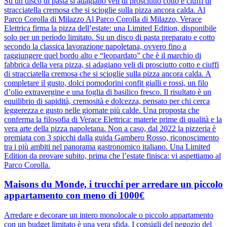
Su un disco di pasta si adagiano veli di prosciutto cotto e ciuffi di
stracciatella cremosa che si scioglie sulla pizza ancora calda. Al
Parco Corolla di Milazzo Al Parco Corolla di Milazzo, Verace
Elettrica firma la pizza dell’estate: una Limited Edition, disponibile
solo per un periodo limitato. Su un disco di pasta preparato e cotto
secondo la classica lavorazione napoletana, ovvero fino a
raggiungere quel bordo alto e “leopardato” che è il marchio di
fabbrica della vera pizza, si adagiano veli di prosciutto cotto e ciuffi
di stracciatella cremosa che si scioglie sulla pizza ancora calda. A
completare il gusto, dolci pomodorini confit gialli e rossi, un filo
d’olio extravergine e una foglia di basilico fresco. Il risultato è un
equilibrio di sapidità, cremosità e dolcezza, pensato per chi cerca
leggerezza e gusto nelle giornate più calde. Una proposta che
conferma la filosofia di Verace Elettrica: materie prime di qualità e la
vera arte della pizza napoletana. Non a caso, dal 2022 la pizzeria è
premiata con 3 spicchi dalla guida Gambero Rosso, riconoscimento
tra i più ambiti nel panorama gastronomico italiano. Una Limited
Edition da provare subito, prima che l’estate finisca: vi aspettiamo al
Parco Corolla.
Maisons du Monde, i trucchi per arredare un piccolo
appartamento con meno di 1000€
Arredare e decorare un intero monolocale o piccolo appartamento
con un budget limitato è una vera sfida. I consigli del negozio del