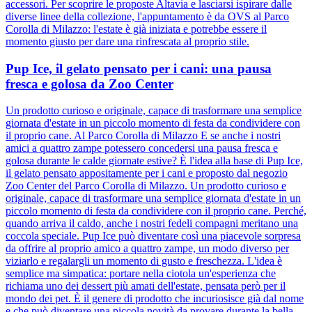
accessori. Per scoprire le proposte Altavia e lasciarsi ispirare dalle
diverse linee della collezione, l'appuntamento è da OVS al Parco
Corolla di Milazzo: l'estate è già iniziata e potrebbe essere il
momento giusto per dare una rinfrescata al proprio stile.
Pup Ice, il gelato pensato per i cani: una pausa
fresca e golosa da Zoo Center
Un prodotto curioso e originale, capace di trasformare una semplice
giornata d'estate in un piccolo momento di festa da condividere con
il proprio cane. Al Parco Corolla di Milazzo E se anche i nostri
amici a quattro zampe potessero concedersi una pausa fresca e
golosa durante le calde giornate estive? È l'idea alla base di Pup Ice,
il gelato pensato appositamente per i cani e proposto dal negozio
Zoo Center del Parco Corolla di Milazzo. Un prodotto curioso e
originale, capace di trasformare una semplice giornata d'estate in un
piccolo momento di festa da condividere con il proprio cane. Perché,
quando arriva il caldo, anche i nostri fedeli compagni meritano una
coccola speciale. Pup Ice può diventare così una piacevole sorpresa
da offrire al proprio amico a quattro zampe, un modo diverso per
viziarlo e regalargli un momento di gusto e freschezza. L'idea è
semplice ma simpatica: portare nella ciotola un'esperienza che
richiama uno dei dessert più amati dell'estate, pensata però per il
mondo dei pet. È il genere di prodotto che incuriosisce già dal nome
e che può diventare una piccola novità da provare durante la bella