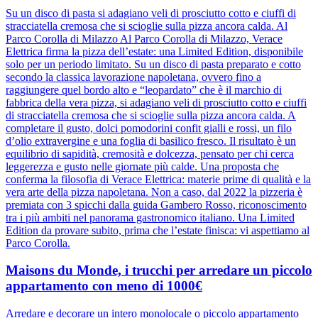
Su un disco di pasta si adagiano veli di prosciutto cotto e ciuffi di
stracciatella cremosa che si scioglie sulla pizza ancora calda. Al
Parco Corolla di Milazzo Al Parco Corolla di Milazzo, Verace
Elettrica firma la pizza dell’estate: una Limited Edition, disponibile
solo per un periodo limitato. Su un disco di pasta preparato e cotto
secondo la classica lavorazione napoletana, ovvero fino a
raggiungere quel bordo alto e “leopardato” che è il marchio di
fabbrica della vera pizza, si adagiano veli di prosciutto cotto e ciuffi
di stracciatella cremosa che si scioglie sulla pizza ancora calda. A
completare il gusto, dolci pomodorini confit gialli e rossi, un filo
d’olio extravergine e una foglia di basilico fresco. Il risultato è un
equilibrio di sapidità, cremosità e dolcezza, pensato per chi cerca
leggerezza e gusto nelle giornate più calde. Una proposta che
conferma la filosofia di Verace Elettrica: materie prime di qualità e la
vera arte della pizza napoletana. Non a caso, dal 2022 la pizzeria è
premiata con 3 spicchi dalla guida Gambero Rosso, riconoscimento
tra i più ambiti nel panorama gastronomico italiano. Una Limited
Edition da provare subito, prima che l’estate finisca: vi aspettiamo al
Parco Corolla.
Maisons du Monde, i trucchi per arredare un piccolo
appartamento con meno di 1000€
Arredare e decorare un intero monolocale o piccolo appartamento