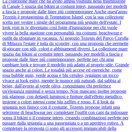
La collezione mare che ha avuto ampia visibilità nella trasmissione
di Canale 5 spazia dai bikini ai costumi interi, passando per modelli
a fascia e proposte dalle linee più contemporanee Anche quest'anno
Tezenis è protagonista di Temptation Island, con la sua collezione
scelta per vestire i single del programma più seguito dell'estate. I
look visti in tv diventano così fonte d'ispirazione per chi vuole
vivere la bella stagione con personalità, tra costumi, beachwear e
outfit da sfoggiare in vacanza. Al negozio Tezenis del Parco Corolla
di Milazzo l'estate è tutta da scoprire, con una proposta che permette
di giocare con stili, colori e abbinamenti diversi. La collezione mare
spazia dai bikini ai costumi interi, passando per modelli a fascia e
proposte dalle linee più contemporanee, perfette per chi ama
cambiare look e trovare il modello più adatto al proprio stile. Grande
spazio anche ai colori. Le tonalità più accese ed energiche, come
rosa bubble gum, verde acqua e blu ceruleo, regalano un tocco
vivace ai look estivi, mentre le nuance più naturali, dal sabbia al
beige, dall'avorio al verde oliva, conquistano chi preferisce
un'eleganza minimal e senza tempo. Non mancano inoltre proposte
più glamour, con dettagli luminosi e finiture dall'effetto metallico,
insieme a colori intensi come blu zaffiro e rosso. E il look da
spiaggia non finisce con il costume. Tezenis propone infatti una
selezione di beachwear per completare l'outfit con capi da indossare
sopra il bikini o il costume intero, creando combinazioni perfette per
passare dalla spiaggia a una passeggiata o a un aperitivo estivo. A
completare la proposta ci sono gli accessori immancabili della