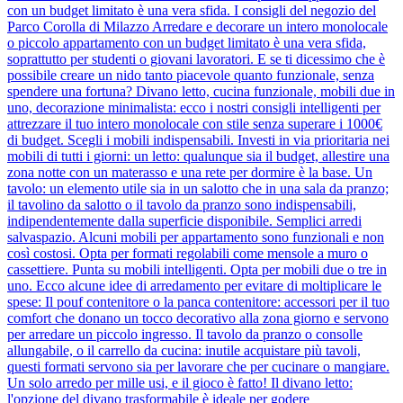
con un budget limitato è una vera sfida. I consigli del negozio del
Parco Corolla di Milazzo Arredare e decorare un intero monolocale
o piccolo appartamento con un budget limitato è una vera sfida,
soprattutto per studenti o giovani lavoratori. E se ti dicessimo che è
possibile creare un nido tanto piacevole quanto funzionale, senza
spendere una fortuna? Divano letto, cucina funzionale, mobili due in
uno, decorazione minimalista: ecco i nostri consigli intelligenti per
attrezzare il tuo intero monolocale con stile senza superare i 1000€
di budget. Scegli i mobili indispensabili. Investi in via prioritaria nei
mobili di tutti i giorni: un letto: qualunque sia il budget, allestire una
zona notte con un materasso e una rete per dormire è la base. Un
tavolo: un elemento utile sia in un salotto che in una sala da pranzo;
il tavolino da salotto o il tavolo da pranzo sono indispensabili,
indipendentemente dalla superficie disponibile. Semplici arredi
salvaspazio. Alcuni mobili per appartamento sono funzionali e non
così costosi. Opta per formati regolabili come mensole a muro o
cassettiere. Punta su mobili intelligenti. Opta per mobili due o tre in
uno. Ecco alcune idee di arredamento per evitare di moltiplicare le
spese: Il pouf contenitore o la panca contenitore: accessori per il tuo
comfort che donano un tocco decorativo alla zona giorno e servono
per arredare un piccolo ingresso. Il tavolo da pranzo o consolle
allungabile, o il carrello da cucina: inutile acquistare più tavoli,
questi formati servono sia per lavorare che per cucinare o mangiare.
Un solo arredo per mille usi, e il gioco è fatto! Il divano letto:
l'opzione del divano trasformabile è ideale per godere