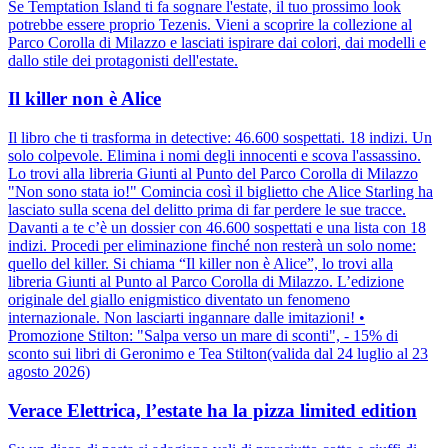
Se Temptation Island ti fa sognare l'estate, il tuo prossimo look
potrebbe essere proprio Tezenis. Vieni a scoprire la collezione al
Parco Corolla di Milazzo e lasciati ispirare dai colori, dai modelli e
dallo stile dei protagonisti dell'estate.
Il killer non è Alice
Il libro che ti trasforma in detective: 46.600 sospettati. 18 indizi. Un
solo colpevole. Elimina i nomi degli innocenti e scova l'assassino.
Lo trovi alla libreria Giunti al Punto del Parco Corolla di Milazzo
"Non sono stata io!" Comincia così il biglietto che Alice Starling ha
lasciato sulla scena del delitto prima di far perdere le sue tracce.
Davanti a te c’è un dossier con 46.600 sospettati e una lista con 18
indizi. Procedi per eliminazione finché non resterà un solo nome:
quello del killer. Si chiama “Il killer non è Alice”, lo trovi alla
libreria Giunti al Punto al Parco Corolla di Milazzo. L’edizione
originale del giallo enigmistico diventato un fenomeno
internazionale. Non lasciarti ingannare dalle imitazioni! •
Promozione Stilton: "Salpa verso un mare di sconti", - 15% di
sconto sui libri di Geronimo e Tea Stilton(valida dal 24 luglio al 23
agosto 2026)
Verace Elettrica, l’estate ha la pizza limited edition