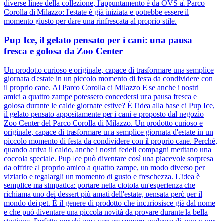
diverse linee della collezione, l'appuntamento è da OVS al Parco
Corolla di Milazzo: l'estate è già iniziata e potrebbe essere il
momento giusto per dare una rinfrescata al proprio stile.
Pup Ice, il gelato pensato per i cani: una pausa
fresca e golosa da Zoo Center
Un prodotto curioso e originale, capace di trasformare una semplice
giornata d'estate in un piccolo momento di festa da condividere con
il proprio cane. Al Parco Corolla di Milazzo E se anche i nostri
amici a quattro zampe potessero concedersi una pausa fresca e
golosa durante le calde giornate estive? È l'idea alla base di Pup Ice,
il gelato pensato appositamente per i cani e proposto dal negozio
Zoo Center del Parco Corolla di Milazzo. Un prodotto curioso e
originale, capace di trasformare una semplice giornata d'estate in un
piccolo momento di festa da condividere con il proprio cane. Perché,
quando arriva il caldo, anche i nostri fedeli compagni meritano una
coccola speciale. Pup Ice può diventare così una piacevole sorpresa
da offrire al proprio amico a quattro zampe, un modo diverso per
viziarlo e regalargli un momento di gusto e freschezza. L'idea è
semplice ma simpatica: portare nella ciotola un'esperienza che
richiama uno dei dessert più amati dell'estate, pensata però per il
mondo dei pet. È il genere di prodotto che incuriosisce già dal nome
e che può diventare una piccola novità da provare durante la bella
stagione. Perfetto per chi ama cercare sempre qualcosa di nuovo per