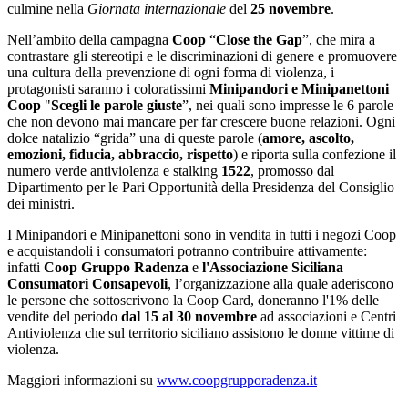
culmine nella
Giornata internazionale
del
25 novembre
.
Nell’ambito della campagna
Coop
“
Close the Gap
”, che mira a
contrastare gli stereotipi e le discriminazioni di genere e promuovere
una cultura della prevenzione di ogni forma di violenza, i
protagonisti saranno i coloratissimi
Minipandori e Minipanettoni
Coop
"
Scegli le parole giuste
”, nei quali sono impresse le 6 parole
che non devono mai mancare per far crescere buone relazioni. Ogni
dolce natalizio “grida” una di queste parole (
amore, ascolto,
emozioni, fiducia, abbraccio, rispetto
) e riporta sulla confezione il
numero verde antiviolenza e stalking
1522
, promosso dal
Dipartimento per le Pari Opportunità della Presidenza del Consiglio
dei ministri.
I Minipandori e Minipanettoni sono in vendita in tutti i negozi Coop
e acquistandoli i consumatori potranno contribuire attivamente:
infatti
Coop Gruppo Radenza
e
l'Associazione Siciliana
Consumatori Consapevoli
, l’organizzazione alla quale aderiscono
le persone che sottoscrivono la Coop Card, doneranno l'1% delle
vendite del periodo
dal 15 al 30 novembre
ad associazioni e Centri
Antiviolenza che sul territorio siciliano assistono le donne vittime di
violenza.
Maggiori informazioni su
www.coopgrupporadenza.it