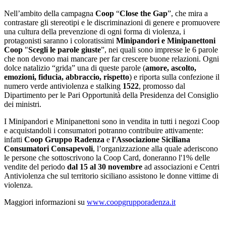
Nell’ambito della campagna
Coop
“
Close the Gap
”, che mira a
contrastare gli stereotipi e le discriminazioni di genere e promuovere
una cultura della prevenzione di ogni forma di violenza, i
protagonisti saranno i coloratissimi
Minipandori e Minipanettoni
Coop
"
Scegli le parole giuste
”, nei quali sono impresse le 6 parole
che non devono mai mancare per far crescere buone relazioni. Ogni
dolce natalizio “grida” una di queste parole (
amore, ascolto,
emozioni, fiducia, abbraccio, rispetto
) e riporta sulla confezione il
numero verde antiviolenza e stalking
1522
, promosso dal
Dipartimento per le Pari Opportunità della Presidenza del Consiglio
dei ministri.
I Minipandori e Minipanettoni sono in vendita in tutti i negozi Coop
e acquistandoli i consumatori potranno contribuire attivamente:
infatti
Coop Gruppo Radenza
e
l'Associazione Siciliana
Consumatori Consapevoli
, l’organizzazione alla quale aderiscono
le persone che sottoscrivono la Coop Card, doneranno l'1% delle
vendite del periodo
dal 15 al 30 novembre
ad associazioni e Centri
Antiviolenza che sul territorio siciliano assistono le donne vittime di
violenza.
Maggiori informazioni su
www.coopgrupporadenza.it