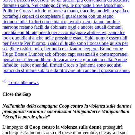
durante i saldi. Nel catalogo Gipys, le proposte Love Moschino,
Pollini e Guess includono borse a mano, tracolle, modelli a spalla e
portafogli capaci di completare il guardaroba con un segno
riconoscibile. Colori come bianco, avorio, nero, taupe, nudo e
marrone restano facili da abbinare oggi e ancora attuali domani:
tonalità equilibrate, ideali per accompagnare abiti estivi, sandali e
look quotidiani anche nelle prossime estati. Saldi uomo: essenziali
per l’estate Per l’uomo, i saldi di luglio sono l’occasione giusta per
scegliere t-shirt, polo, bermuda e calzature leggere. Brand come
Hugo Boss e Lumberjack offrono capi essenziali e contemporanei,
pensati per il tempo libero, le vacanze e le giornate in città. Anche
infradito, sabot e sandali firmati Crocs o Ipanema sono acquisti
pratici da sfruttare subito e da ritrovare utili anche il prossimo anno.
Torna alle news
Close the Gap
Nell’ambito della campagna Coop contro la violenza sulle donne i
protagonisti saranno i coloratissimi Minipandori e Minipanettoni
"Scegli le parole giuste”
L’impegno di
Coop
contro la violenza sulle donne
proseguirà
anche quest’anno nel corso del mese di novembre, che avrà il suo