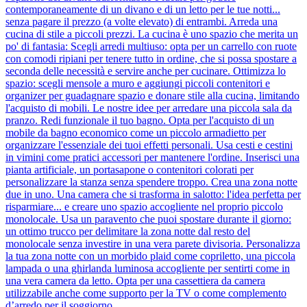
contemporaneamente di un divano e di un letto per le tue notti...
senza pagare il prezzo (a volte elevato) di entrambi. Arreda una
cucina di stile a piccoli prezzi. La cucina è uno spazio che merita un
po' di fantasia: Scegli arredi multiuso: opta per un carrello con ruote
con comodi ripiani per tenere tutto in ordine, che si possa spostare a
seconda delle necessità e servire anche per cucinare. Ottimizza lo
spazio: scegli mensole a muro e aggiungi piccoli contenitori e
organizer per guadagnare spazio e donare stile alla cucina, limitando
l'acquisto di mobili. Le nostre idee per arredare una piccola sala da
pranzo. Redi funzionale il tuo bagno. Opta per l'acquisto di un
mobile da bagno economico come un piccolo armadietto per
organizzare l'essenziale dei tuoi effetti personali. Usa cesti e cestini
in vimini come pratici accessori per mantenere l'ordine. Inserisci una
pianta artificiale, un portasapone o contenitori colorati per
personalizzare la stanza senza spendere troppo. Crea una zona notte
due in uno. Una camera che si trasforma in salotto: l'idea perfetta per
risparmiare... e creare uno spazio accogliente nel proprio piccolo
monolocale. Usa un paravento che puoi spostare durante il giorno:
un ottimo trucco per delimitare la zona notte dal resto del
monolocale senza investire in una vera parete divisoria. Personalizza
la tua zona notte con un morbido plaid come copriletto, una piccola
lampada o una ghirlanda luminosa accogliente per sentirti come in
una vera camera da letto. Opta per una cassettiera da camera
utilizzabile anche come supporto per la TV o come complemento
d’arredo per il soggiorno.