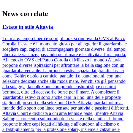
News correlate
Estate in stile Altavia
Tra mare, tempo libero e sport, il look si rinnova da OVS al Parco
Corolla L'estate è il momento giusto per alleggerire il guardaroba e
scegliere capi capaci di accompagnare giornate diverse, dal tempo
libero alle vacanze, passando per il mare e le attività all'aria aperta.
Al negozio OVS del Parco Corolla di Milazzo il mondo Altavia
propone diverse ispirazioni per affrontare la bella stagione con un
guardaroba versatile. La proposta estiva spazia dai grandi classici
come T-shirt e polo a camicie, pantaloni e pantaloncini, con una
selezione dedicata anche alla moda mare. Per chi sta già pensando
alla spiaggia, la collezione comprende costumi slip e costumi
bermuda, oltre ad accessori e borse per il mare. A completare il
guardaroba estivo ci sono anche capi in lino, una delle proposte
stagionali presenti nella selezione OVS. Altavia guarda inoltre al
mondo dello sport con linee pensate per attività e passioni differenti.
Altavia Court è dedicata a chi ama tennis e padel, mentre Altavia
Sailing si concentra sul mondo della vela e della nautica. Il brand
propone inoltre capi legati all'hiking e all'outdoor, al ciclismo e
all'abbigliamento per la protezione solare, insieme a calzature e