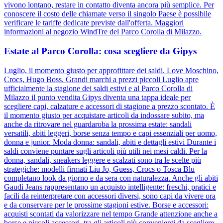
vivono lontano, restare in contatto diventa ancora più semplice. Per
conoscere il costo delle chiamate verso il singolo Paese è possibile
verificare le tariffe dedicate previste dall'offerta. Maggiori
informazioni al negozio WindTre del Parco Corolla di Milazzo.
Estate al Parco Corolla: cosa scegliere da Gipys
Luglio, il momento giusto per approfittare dei saldi. Love Moschino,
Crocs, Hugo Boss. Grandi marchi a prezzi piccoli Luglio apre
ufficialmente la stagione dei saldi estivi e al Parco Corolla di
Milazzo il punto vendita Gipys diventa una tappa ideale per
scegliere capi, calzature e accessori di stagione a prezzo scontato. È
il momento giusto per acquistare articoli da indossare subito, ma
anche da ritrovare nel guardaroba la prossima estate: sandali
versatili, abiti leggeri, borse senza tempo e capi essenziali per uomo,
donna e junior. Moda donna: sandali, abiti e dettagli estivi Durante i
saldi conviene puntare sugli articoli più utili nei mesi caldi. Per la
donna, sandali, sneakers leggere e scalzati sono tra le scelte più
strategiche: modelli firmati Liu Jo, Guess, Crocs o Tosca Blu
completano look da giorno e da sera con naturalezza. Anche gli abiti
Gaudì Jeans rappresentano un acquisto intelligente: freschi, pratici e
facili da reinterpretare con accessori diversi, sono capi da vivere ora
e da conservare per le prossime stagioni estive. Borse e accessori:
acquisti scontati da valorizzare nel tempo Grande attenzione anche a
borse e piccoli accessori, tra gli articoli più convenienti da scegliere