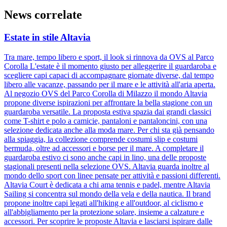
News correlate
Estate in stile Altavia
Tra mare, tempo libero e sport, il look si rinnova da OVS al Parco
Corolla L'estate è il momento giusto per alleggerire il guardaroba e
scegliere capi capaci di accompagnare giornate diverse, dal tempo
libero alle vacanze, passando per il mare e le attività all'aria aperta.
Al negozio OVS del Parco Corolla di Milazzo il mondo Altavia
propone diverse ispirazioni per affrontare la bella stagione con un
guardaroba versatile. La proposta estiva spazia dai grandi classici
come T-shirt e polo a camicie, pantaloni e pantaloncini, con una
selezione dedicata anche alla moda mare. Per chi sta già pensando
alla spiaggia, la collezione comprende costumi slip e costumi
bermuda, oltre ad accessori e borse per il mare. A completare il
guardaroba estivo ci sono anche capi in lino, una delle proposte
stagionali presenti nella selezione OVS. Altavia guarda inoltre al
mondo dello sport con linee pensate per attività e passioni differenti.
Altavia Court è dedicata a chi ama tennis e padel, mentre Altavia
Sailing si concentra sul mondo della vela e della nautica. Il brand
propone inoltre capi legati all'hiking e all'outdoor, al ciclismo e
all'abbigliamento per la protezione solare, insieme a calzature e
accessori. Per scoprire le proposte Altavia e lasciarsi ispirare dalle