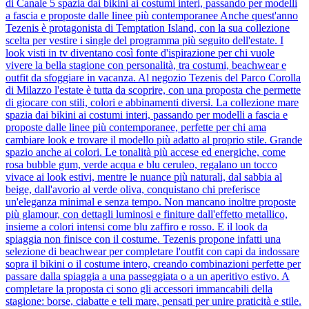
di Canale 5 spazia dai bikini ai costumi interi, passando per modelli
a fascia e proposte dalle linee più contemporanee Anche quest'anno
Tezenis è protagonista di Temptation Island, con la sua collezione
scelta per vestire i single del programma più seguito dell'estate. I
look visti in tv diventano così fonte d'ispirazione per chi vuole
vivere la bella stagione con personalità, tra costumi, beachwear e
outfit da sfoggiare in vacanza. Al negozio Tezenis del Parco Corolla
di Milazzo l'estate è tutta da scoprire, con una proposta che permette
di giocare con stili, colori e abbinamenti diversi. La collezione mare
spazia dai bikini ai costumi interi, passando per modelli a fascia e
proposte dalle linee più contemporanee, perfette per chi ama
cambiare look e trovare il modello più adatto al proprio stile. Grande
spazio anche ai colori. Le tonalità più accese ed energiche, come
rosa bubble gum, verde acqua e blu ceruleo, regalano un tocco
vivace ai look estivi, mentre le nuance più naturali, dal sabbia al
beige, dall'avorio al verde oliva, conquistano chi preferisce
un'eleganza minimal e senza tempo. Non mancano inoltre proposte
più glamour, con dettagli luminosi e finiture dall'effetto metallico,
insieme a colori intensi come blu zaffiro e rosso. E il look da
spiaggia non finisce con il costume. Tezenis propone infatti una
selezione di beachwear per completare l'outfit con capi da indossare
sopra il bikini o il costume intero, creando combinazioni perfette per
passare dalla spiaggia a una passeggiata o a un aperitivo estivo. A
completare la proposta ci sono gli accessori immancabili della
stagione: borse, ciabatte e teli mare, pensati per unire praticità e stile.