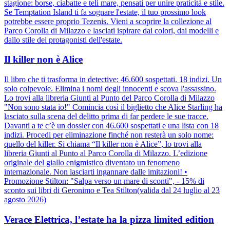
stagione: borse, ciabatte e teli mare, pensati per unire praticità e stile.
Se Temptation Island ti fa sognare l'estate, il tuo prossimo look
potrebbe essere proprio Tezenis. Vieni a scoprire la collezione al
Parco Corolla di Milazzo e lasciati ispirare dai colori, dai modelli e
dallo stile dei protagonisti dell'estate.
Il killer non è Alice
Il libro che ti trasforma in detective: 46.600 sospettati. 18 indizi. Un
solo colpevole. Elimina i nomi degli innocenti e scova l'assassino.
Lo trovi alla libreria Giunti al Punto del Parco Corolla di Milazzo
"Non sono stata io!" Comincia così il biglietto che Alice Starling ha
lasciato sulla scena del delitto prima di far perdere le sue tracce.
Davanti a te c’è un dossier con 46.600 sospettati e una lista con 18
indizi. Procedi per eliminazione finché non resterà un solo nome:
quello del killer. Si chiama “Il killer non è Alice”, lo trovi alla
libreria Giunti al Punto al Parco Corolla di Milazzo. L’edizione
originale del giallo enigmistico diventato un fenomeno
internazionale. Non lasciarti ingannare dalle imitazioni! •
Promozione Stilton: "Salpa verso un mare di sconti", - 15% di
sconto sui libri di Geronimo e Tea Stilton(valida dal 24 luglio al 23
agosto 2026)
Verace Elettrica, l’estate ha la pizza limited edition