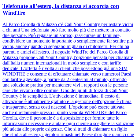
Telefonate all’estero, la distanza si accorcia con
WindTre
Al Parco Corolla di Milazzo c'è Call Your Country per restare vicini
a chi ami Una telefonata può fare molto più che mettere in contatto
due persone. Può regalare un sorriso, rassicurare un familiare,
condividere un momento importante o semplicemente far sentire più
vicini, anche quando ci separano migliaia di chilometri. Per chi ha
parenti o amici all'estero, il negozio WindTre del Parco Corolla di
Milazzo propone Call Your Country, l'opzione pensata per chiamare
dall'Italia numeri internazionali in modo semplice e con tariffe
dedicate. L'offerta è rivolta ai clienti che possiedono già una SIM
WINDTRE e consente di effettuare chiamate verso numerosi Paesi
con tariffe agevolate, a partire da 2 centesimi al minuto, offrendo
una soluzione pratica per mantenere vivi i rapporti con le persone
care che vivono oltre confine. Uno dei punti di forza di Call Your
Country è la semplicità. L'attivazione è immediata, il costo di
attivazione è attualmente gratuito e la gestione dell'opzione è chiara
e trasparente, senza costi nascosti. L'opzione può essere attivata
anche direttamente presso il punto vendita WINDTRE del Parco
Corolla, dove il personale è a disposizione per fornire tutte le
informazioni necessarie e aiutare ogni cliente a scegliere la soluzione
più adatta alle proprie esigenze. Che si tratti di chiamare un figlio
che studia all'estero, i genitori rimasti nel Paese d'origine o amici che