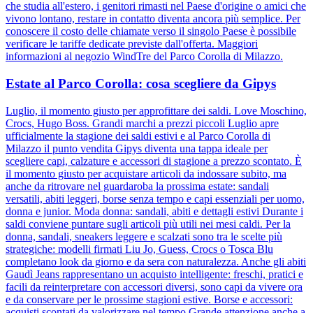
che studia all'estero, i genitori rimasti nel Paese d'origine o amici che
vivono lontano, restare in contatto diventa ancora più semplice. Per
conoscere il costo delle chiamate verso il singolo Paese è possibile
verificare le tariffe dedicate previste dall'offerta. Maggiori
informazioni al negozio WindTre del Parco Corolla di Milazzo.
Estate al Parco Corolla: cosa scegliere da Gipys
Luglio, il momento giusto per approfittare dei saldi. Love Moschino,
Crocs, Hugo Boss. Grandi marchi a prezzi piccoli Luglio apre
ufficialmente la stagione dei saldi estivi e al Parco Corolla di
Milazzo il punto vendita Gipys diventa una tappa ideale per
scegliere capi, calzature e accessori di stagione a prezzo scontato. È
il momento giusto per acquistare articoli da indossare subito, ma
anche da ritrovare nel guardaroba la prossima estate: sandali
versatili, abiti leggeri, borse senza tempo e capi essenziali per uomo,
donna e junior. Moda donna: sandali, abiti e dettagli estivi Durante i
saldi conviene puntare sugli articoli più utili nei mesi caldi. Per la
donna, sandali, sneakers leggere e scalzati sono tra le scelte più
strategiche: modelli firmati Liu Jo, Guess, Crocs o Tosca Blu
completano look da giorno e da sera con naturalezza. Anche gli abiti
Gaudì Jeans rappresentano un acquisto intelligente: freschi, pratici e
facili da reinterpretare con accessori diversi, sono capi da vivere ora
e da conservare per le prossime stagioni estive. Borse e accessori:
acquisti scontati da valorizzare nel tempo Grande attenzione anche a