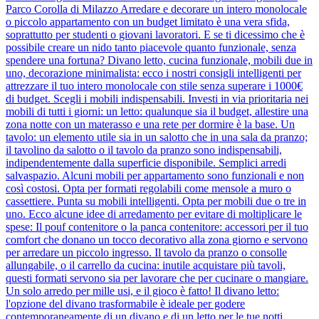
Parco Corolla di Milazzo Arredare e decorare un intero monolocale
o piccolo appartamento con un budget limitato è una vera sfida,
soprattutto per studenti o giovani lavoratori. E se ti dicessimo che è
possibile creare un nido tanto piacevole quanto funzionale, senza
spendere una fortuna? Divano letto, cucina funzionale, mobili due in
uno, decorazione minimalista: ecco i nostri consigli intelligenti per
attrezzare il tuo intero monolocale con stile senza superare i 1000€
di budget. Scegli i mobili indispensabili. Investi in via prioritaria nei
mobili di tutti i giorni: un letto: qualunque sia il budget, allestire una
zona notte con un materasso e una rete per dormire è la base. Un
tavolo: un elemento utile sia in un salotto che in una sala da pranzo;
il tavolino da salotto o il tavolo da pranzo sono indispensabili,
indipendentemente dalla superficie disponibile. Semplici arredi
salvaspazio. Alcuni mobili per appartamento sono funzionali e non
così costosi. Opta per formati regolabili come mensole a muro o
cassettiere. Punta su mobili intelligenti. Opta per mobili due o tre in
uno. Ecco alcune idee di arredamento per evitare di moltiplicare le
spese: Il pouf contenitore o la panca contenitore: accessori per il tuo
comfort che donano un tocco decorativo alla zona giorno e servono
per arredare un piccolo ingresso. Il tavolo da pranzo o consolle
allungabile, o il carrello da cucina: inutile acquistare più tavoli,
questi formati servono sia per lavorare che per cucinare o mangiare.
Un solo arredo per mille usi, e il gioco è fatto! Il divano letto:
l'opzione del divano trasformabile è ideale per godere
contemporaneamente di un divano e di un letto per le tue notti...