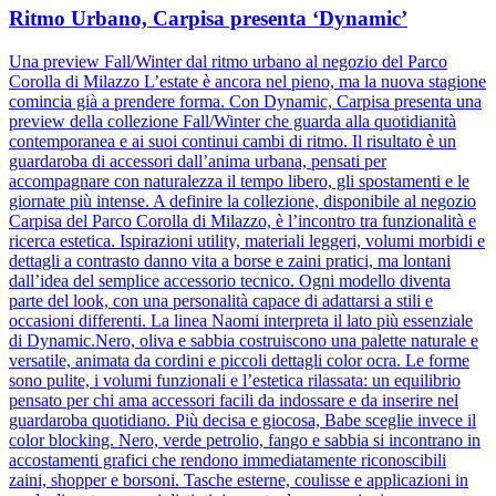
Ritmo Urbano, Carpisa presenta ‘Dynamic’
Una preview Fall/Winter dal ritmo urbano al negozio del Parco
Corolla di Milazzo L’estate è ancora nel pieno, ma la nuova stagione
comincia già a prendere forma. Con Dynamic, Carpisa presenta una
preview della collezione Fall/Winter che guarda alla quotidianità
contemporanea e ai suoi continui cambi di ritmo. Il risultato è un
guardaroba di accessori dall’anima urbana, pensati per
accompagnare con naturalezza il tempo libero, gli spostamenti e le
giornate più intense. A definire la collezione, disponibile al negozio
Carpisa del Parco Corolla di Milazzo, è l’incontro tra funzionalità e
ricerca estetica. Ispirazioni utility, materiali leggeri, volumi morbidi e
dettagli a contrasto danno vita a borse e zaini pratici, ma lontani
dall’idea del semplice accessorio tecnico. Ogni modello diventa
parte del look, con una personalità capace di adattarsi a stili e
occasioni differenti. La linea Naomi interpreta il lato più essenziale
di Dynamic.Nero, oliva e sabbia costruiscono una palette naturale e
versatile, animata da cordini e piccoli dettagli color ocra. Le forme
sono pulite, i volumi funzionali e l’estetica rilassata: un equilibrio
pensato per chi ama accessori facili da indossare e da inserire nel
guardaroba quotidiano. Più decisa e giocosa, Babe sceglie invece il
color blocking. Nero, verde petrolio, fango e sabbia si incontrano in
accostamenti grafici che rendono immediatamente riconoscibili
zaini, shopper e borsoni. Tasche esterne, coulisse e applicazioni in