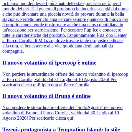
richiama uno dei dessert più amati dell'estate, pensata però per il
mondo dei pet. È il genere di prodotto che incuriosisce già dal nome
e che può diventare una piccola novità da provare durante la bella
stagione. Perfetto per chi ama cercare sempre qualcosa di nuovo per
il proprio cane e vuole trasformare anche una pausa quotidiana in
un'occasione per stare insieme. Per scoprire Pup Ice e conoscere
tutte le caratteristiche del prodotto, l'appuntamento è da Zoo Center
al Parco Corolla di Milazzo, dove trovare tante proposte dedicate
alla cura, al benessere e alla vita quotidiana degli animali da
compagnia.
Il nuovo volantino di Ipercoop è online
Non perdere le straordinarie offerte del nuovo volantino di Ipercoop
al Parco Corolla, valido dal 31 Luglio al 10 Agosto 2026! Per
scaricarlo clicca qui! Ipercoop al Parco Corolla
Il nuovo volantino di Bruno è online
Non perdere le straordinarie offerte del "SottoAgosto" del nuovo
volantino di Bruno al Parco Corolla, valido dal 30 Luglio al 19
Agosto 2026! Per scaricarlo clicca qui!
Tezenis protagonista a Temptation Island: lo stile