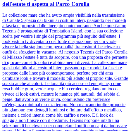
dell'estate ti aspetta al Parco Corolla
La collezione mare che ha avuto ampia visibilità nella trasmissione
di Canale 5 spazia dai bikini ai costumi interi, passando per modelli
a fascia e proposte dalle linee più contemporanee Anche quest'anno
Tezenis è protagonista di Temptation Island, con la sua collezione
scelta per vestire i single del programma più seguito dell'estate. I
look visti in tv diventano così fonte d'ispirazione per chi vuole
vivere la bella stagione con personalità, tra costumi, beachwear e
outfit da sfoggiare in vacanza. Al negozio Tezenis del Parco Corolla
di Milazzo l'estate è tutta da scoprire, con una proposta che permette
di giocare con stili, colori e abbinamenti diversi. La collezione mare
spazia dai bikini ai costumi interi, passando per modelli a fascia e
proposte dalle linee più contemporanee, perfette per chi ama
cambiare look e trovare il modello più adatto al proprio stile. Grande
spazio anche ai colori. Le tonalità più accese ed energiche, come
rosa bubble gum, verde acqua e blu ceruleo, regalano un tocco
vivace ai look estivi, mentre le nuance più naturali, dal sabbia al
beige, dall'avorio al verde oliva, conquistano chi preferisce
un'eleganza minimal e senza tempo. Non mancano inoltre proposte
più glamour, con dettagli luminosi e finiture dall'effetto metallico,
insieme a colori intensi come blu zaffiro e rosso. E il look da
spiaggia non finisce con il costume. Tezenis propone infatti una
selezione di beachwear per completare l'outfit con capi da indossare
sopra il bikini o il costume intero, creando combinazioni perfette per