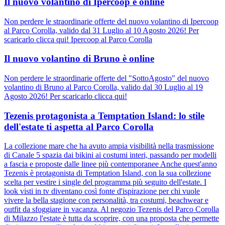
Il nuovo volantino di Ipercoop è online
Non perdere le straordinarie offerte del nuovo volantino di Ipercoop
al Parco Corolla, valido dal 31 Luglio al 10 Agosto 2026! Per
scaricarlo clicca qui! Ipercoop al Parco Corolla
Il nuovo volantino di Bruno è online
Non perdere le straordinarie offerte del "SottoAgosto" del nuovo
volantino di Bruno al Parco Corolla, valido dal 30 Luglio al 19
Agosto 2026! Per scaricarlo clicca qui!
Tezenis protagonista a Temptation Island: lo stile
dell'estate ti aspetta al Parco Corolla
La collezione mare che ha avuto ampia visibilità nella trasmissione
di Canale 5 spazia dai bikini ai costumi interi, passando per modelli
a fascia e proposte dalle linee più contemporanee Anche quest'anno
Tezenis è protagonista di Temptation Island, con la sua collezione
scelta per vestire i single del programma più seguito dell'estate. I
look visti in tv diventano così fonte d'ispirazione per chi vuole
vivere la bella stagione con personalità, tra costumi, beachwear e
outfit da sfoggiare in vacanza. Al negozio Tezenis del Parco Corolla
di Milazzo l'estate è tutta da scoprire, con una proposta che permette