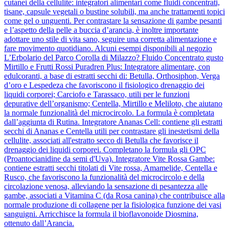
cutanei della cellulite: integratori alimentari come fluidi concentrati,
tisane, capsule vegetali o bustine solubili, ma anche trattamenti topici
come gel o unguenti. Per contrastare la sensazione di gambe pesanti
e l’aspetto della pelle a buccia d’arancia, è inoltre importante
adottare uno stile di vita sano, seguire una corretta alimentazione e
fare movimento quotidiano. Alcuni esempi disponibili al negozio
L’Erbolario del Parco Corolla di Milazzo? Fluido Concentrato gusto
Mirtillo e Frutti Rossi Puradren Plus: Integratore alimentare, con
edulcoranti, a base di estratti secchi di: Betulla, Orthosiphon, Verga
d’oro e Lespedeza che favoriscono il fisiologico drenaggio dei
liquidi corporei; Carciofo e Tarassaco, utili per le funzioni
depurative dell’organismo; Centella, Mirtillo e Meliloto, che aiutano
la normale funzionalità del microcircolo. La formula è completata
dall’aggiunta di Rutina. Integratore Ananas Cell: contiene gli estratti
secchi di Ananas e Centella utili per contrastare gli inestetismi della
cellulite, associati all'estratto secco di Betulla che favorisce il
drenaggio dei liquidi corporei. Completano la formula gli OPC
(Proantocianidine da semi d'Uva). Integratore Vite Rossa Gambe:
contiene estratti secchi titolati di Vite rossa, Amamelide, Centella e
Rusco, che favoriscono la funzionalità del microcircolo e della
circolazione venosa, alleviando la sensazione di pesantezza alle
gambe, associati a Vitamina C (da Rosa canina) che contribuisce alla
normale produzione di collagene per la fisiologica funzione dei vasi
sanguigni. Arricchisce la formula il bioflavonoide Diosmina,
ottenuto dall’Arancia.