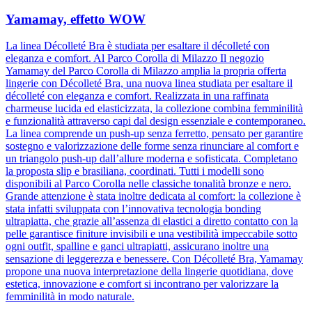
Yamamay, effetto WOW
La linea Décolleté Bra è studiata per esaltare il décolleté con
eleganza e comfort. Al Parco Corolla di Milazzo Il negozio
Yamamay del Parco Corolla di Milazzo amplia la propria offerta
lingerie con Décolleté Bra, una nuova linea studiata per esaltare il
décolleté con eleganza e comfort. Realizzata in una raffinata
charmeuse lucida ed elasticizzata, la collezione combina femminilità
e funzionalità attraverso capi dal design essenziale e contemporaneo.
La linea comprende un push-up senza ferretto, pensato per garantire
sostegno e valorizzazione delle forme senza rinunciare al comfort e
un triangolo push-up dall’allure moderna e sofisticata. Completano
la proposta slip e brasiliana, coordinati. Tutti i modelli sono
disponibili al Parco Corolla nelle classiche tonalità bronze e nero.
Grande attenzione è stata inoltre dedicata al comfort: la collezione è
stata infatti sviluppata con l’innovativa tecnologia bonding
ultrapiatta, che grazie all’assenza di elastici a diretto contatto con la
pelle garantisce finiture invisibili e una vestibilità impeccabile sotto
ogni outfit, spalline e ganci ultrapiatti, assicurano inoltre una
sensazione di leggerezza e benessere. Con Décolleté Bra, Yamamay
propone una nuova interpretazione della lingerie quotidiana, dove
estetica, innovazione e comfort si incontrano per valorizzare la
femminilità in modo naturale.