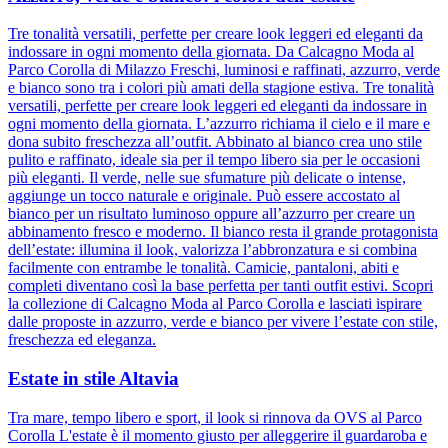
Tre tonalità versatili, perfette per creare look leggeri ed eleganti da
indossare in ogni momento della giornata. Da Calcagno Moda al
Parco Corolla di Milazzo Freschi, luminosi e raffinati, azzurro, verde
e bianco sono tra i colori più amati della stagione estiva. Tre tonalità
versatili, perfette per creare look leggeri ed eleganti da indossare in
ogni momento della giornata. L’azzurro richiama il cielo e il mare e
dona subito freschezza all’outfit. Abbinato al bianco crea uno stile
pulito e raffinato, ideale sia per il tempo libero sia per le occasioni
più eleganti. Il verde, nelle sue sfumature più delicate o intense,
aggiunge un tocco naturale e originale. Può essere accostato al
bianco per un risultato luminoso oppure all’azzurro per creare un
abbinamento fresco e moderno. Il bianco resta il grande protagonista
dell’estate: illumina il look, valorizza l’abbronzatura e si combina
facilmente con entrambe le tonalità. Camicie, pantaloni, abiti e
completi diventano così la base perfetta per tanti outfit estivi. Scopri
la collezione di Calcagno Moda al Parco Corolla e lasciati ispirare
dalle proposte in azzurro, verde e bianco per vivere l’estate con stile,
freschezza ed eleganza.
Estate in stile Altavia
Tra mare, tempo libero e sport, il look si rinnova da OVS al Parco
Corolla L'estate è il momento giusto per alleggerire il guardaroba e