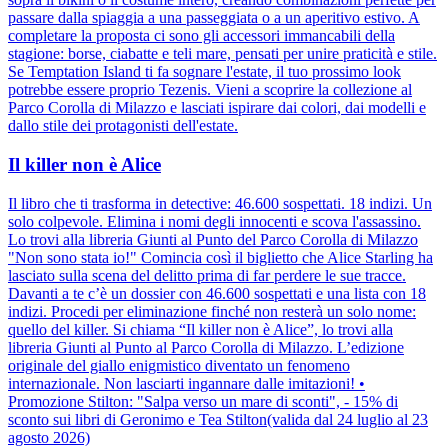
passare dalla spiaggia a una passeggiata o a un aperitivo estivo. A
completare la proposta ci sono gli accessori immancabili della
stagione: borse, ciabatte e teli mare, pensati per unire praticità e stile.
Se Temptation Island ti fa sognare l'estate, il tuo prossimo look
potrebbe essere proprio Tezenis. Vieni a scoprire la collezione al
Parco Corolla di Milazzo e lasciati ispirare dai colori, dai modelli e
dallo stile dei protagonisti dell'estate.
Il killer non è Alice
Il libro che ti trasforma in detective: 46.600 sospettati. 18 indizi. Un
solo colpevole. Elimina i nomi degli innocenti e scova l'assassino.
Lo trovi alla libreria Giunti al Punto del Parco Corolla di Milazzo
"Non sono stata io!" Comincia così il biglietto che Alice Starling ha
lasciato sulla scena del delitto prima di far perdere le sue tracce.
Davanti a te c’è un dossier con 46.600 sospettati e una lista con 18
indizi. Procedi per eliminazione finché non resterà un solo nome:
quello del killer. Si chiama “Il killer non è Alice”, lo trovi alla
libreria Giunti al Punto al Parco Corolla di Milazzo. L’edizione
originale del giallo enigmistico diventato un fenomeno
internazionale. Non lasciarti ingannare dalle imitazioni! •
Promozione Stilton: "Salpa verso un mare di sconti", - 15% di
sconto sui libri di Geronimo e Tea Stilton(valida dal 24 luglio al 23
agosto 2026)