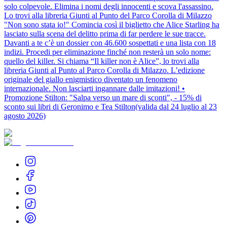
solo colpevole. Elimina i nomi degli innocenti e scova l'assassino.
Lo trovi alla libreria Giunti al Punto del Parco Corolla di Milazzo
"Non sono stata io!" Comincia così il biglietto che Alice Starling ha
lasciato sulla scena del delitto prima di far perdere le sue tracce.
Davanti a te c’è un dossier con 46.600 sospettati e una lista con 18
indizi. Procedi per eliminazione finché non resterà un solo nome:
quello del killer. Si chiama “Il killer non è Alice”, lo trovi alla
libreria Giunti al Punto al Parco Corolla di Milazzo. L’edizione
originale del giallo enigmistico diventato un fenomeno
internazionale. Non lasciarti ingannare dalle imitazioni! •
Promozione Stilton: "Salpa verso un mare di sconti", - 15% di
sconto sui libri di Geronimo e Tea Stilton(valida dal 24 luglio al 23
agosto 2026)