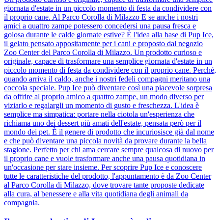
giornata d'estate in un piccolo momento di festa da condividere con
il proprio cane. Al Parco Corolla di Milazzo E se anche i nostri
amici a quattro zampe potessero concedersi una pausa fresca e
golosa durante le calde giornate estive? È l'idea alla base di Pup Ice,
il gelato pensato appositamente per i cani e proposto dal negozio
Zoo Center del Parco Corolla di Milazzo. Un prodotto curioso e
originale, capace di trasformare una semplice giornata d'estate in un
piccolo momento di festa da condividere con il proprio cane. Perché,
quando arriva il caldo, anche i nostri fedeli compagni meritano una
coccola speciale. Pup Ice può diventare così una piacevole sorpresa
da offrire al proprio amico a quattro zampe, un modo diverso per
viziarlo e regalargli un momento di gusto e freschezza. L'idea è
semplice ma simpatica: portare nella ciotola un'esperienza che
richiama uno dei dessert più amati dell'estate, pensata però per il
mondo dei pet. È il genere di prodotto che incuriosisce già dal nome
e che può diventare una piccola novità da provare durante la bella
stagione. Perfetto per chi ama cercare sempre qualcosa di nuovo per
il proprio cane e vuole trasformare anche una pausa quotidiana in
un'occasione per stare insieme. Per scoprire Pup Ice e conoscere
tutte le caratteristiche del prodotto, l'appuntamento è da Zoo Center
al Parco Corolla di Milazzo, dove trovare tante proposte dedicate
alla cura, al benessere e alla vita quotidiana degli animali da
compagnia.