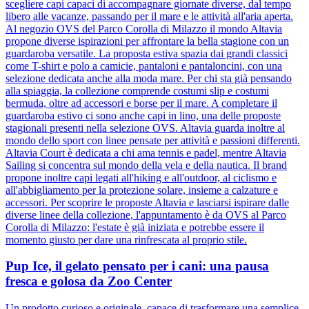
scegliere capi capaci di accompagnare giornate diverse, dal tempo
libero alle vacanze, passando per il mare e le attività all'aria aperta.
Al negozio OVS del Parco Corolla di Milazzo il mondo Altavia
propone diverse ispirazioni per affrontare la bella stagione con un
guardaroba versatile. La proposta estiva spazia dai grandi classici
come T-shirt e polo a camicie, pantaloni e pantaloncini, con una
selezione dedicata anche alla moda mare. Per chi sta già pensando
alla spiaggia, la collezione comprende costumi slip e costumi
bermuda, oltre ad accessori e borse per il mare. A completare il
guardaroba estivo ci sono anche capi in lino, una delle proposte
stagionali presenti nella selezione OVS. Altavia guarda inoltre al
mondo dello sport con linee pensate per attività e passioni differenti.
Altavia Court è dedicata a chi ama tennis e padel, mentre Altavia
Sailing si concentra sul mondo della vela e della nautica. Il brand
propone inoltre capi legati all'hiking e all'outdoor, al ciclismo e
all'abbigliamento per la protezione solare, insieme a calzature e
accessori. Per scoprire le proposte Altavia e lasciarsi ispirare dalle
diverse linee della collezione, l'appuntamento è da OVS al Parco
Corolla di Milazzo: l'estate è già iniziata e potrebbe essere il
momento giusto per dare una rinfrescata al proprio stile.
Pup Ice, il gelato pensato per i cani: una pausa
fresca e golosa da Zoo Center
Un prodotto curioso e originale, capace di trasformare una semplice