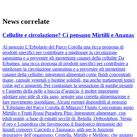
News correlate
Cellulite e circolazione? Ci pensano Mirtilli e Ananas
Al negozio L’Erbolario del Parco Corolla una ricca proposta di
prodotti specifici per contribuire a migliorare la circolazione
sanguigna e a prevenire gli inestetismi cutanei della cellulite Da
Erbamea, una ricca proposta di prodotti specifici per contribuire a
migliorare la circolazione sanguigna e a prevenire gli inestetismi
cutanei della cellulite: integratori alimentari come fluidi concentrati,
tisane, capsule vegetali o bustine solubili, ma anche trattamenti topici
come gel o unguenti. Per contrastare la sensazione di gambe pesanti
e l’aspetto della pelle a buccia d’arancia, è inoltre importante
adottare uno stile di vita sano, seguire una corretta alimentazione e
fare movimento quotidiano. Alcuni esempi disponibili al negozio
L’Erbolario del Parco Corolla di Milazzo? Fluido Concentrato gusto
Mirtillo e Frutti Rossi Puradren Plus: Integratore alimentare, con
edulcoranti, a base di estratti secchi di: Betulla, Orthosiphon, Verga
d’oro e Lespedeza che favoriscono il fisiologico drenaggio dei
liquidi corporei; Carciofo e Tarassaco, utili per le funzioni
depurative dell’organismo; Centella, Mirtillo e Meliloto, che aiutano