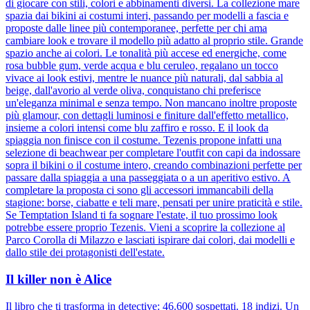
di giocare con stili, colori e abbinamenti diversi. La collezione mare
spazia dai bikini ai costumi interi, passando per modelli a fascia e
proposte dalle linee più contemporanee, perfette per chi ama
cambiare look e trovare il modello più adatto al proprio stile. Grande
spazio anche ai colori. Le tonalità più accese ed energiche, come
rosa bubble gum, verde acqua e blu ceruleo, regalano un tocco
vivace ai look estivi, mentre le nuance più naturali, dal sabbia al
beige, dall'avorio al verde oliva, conquistano chi preferisce
un'eleganza minimal e senza tempo. Non mancano inoltre proposte
più glamour, con dettagli luminosi e finiture dall'effetto metallico,
insieme a colori intensi come blu zaffiro e rosso. E il look da
spiaggia non finisce con il costume. Tezenis propone infatti una
selezione di beachwear per completare l'outfit con capi da indossare
sopra il bikini o il costume intero, creando combinazioni perfette per
passare dalla spiaggia a una passeggiata o a un aperitivo estivo. A
completare la proposta ci sono gli accessori immancabili della
stagione: borse, ciabatte e teli mare, pensati per unire praticità e stile.
Se Temptation Island ti fa sognare l'estate, il tuo prossimo look
potrebbe essere proprio Tezenis. Vieni a scoprire la collezione al
Parco Corolla di Milazzo e lasciati ispirare dai colori, dai modelli e
dallo stile dei protagonisti dell'estate.
Il killer non è Alice
Il libro che ti trasforma in detective: 46.600 sospettati. 18 indizi. Un