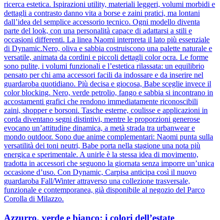
ricerca estetica. Ispirazioni utility, materiali leggeri, volumi morbidi e
dettagli a contrasto danno vita a borse e zaini pratici, ma lontani
dall’idea del semplice accessorio tecnico. Ogni modello diventa
parte del look, con una personalità capace di adattarsi a stili e
occasioni differenti. La linea Naomi interpreta il lato più essenziale
di Dynamic.Nero, oliva e sabbia costruiscono una palette naturale e
versatile, animata da cordini e piccoli dettagli color ocra. Le forme
sono pulite, i volumi funzionali e l’estetica rilassata: un equilibrio
pensato per chi ama accessori facili da indossare e da inserire nel
guardaroba quotidiano. Più decisa e giocosa, Babe sceglie invece il
color blocking. Nero, verde petrolio, fango e sabbia si incontrano in
accostamenti grafici che rendono immediatamente riconoscibili
zaini, shopper e borsoni. Tasche esterne, coulisse e applicazioni in
corda diventano segni distintivi, mentre le proporzioni generose
evocano un’attitudine dinamica, a metà strada tra urbanwear e
mondo outdoor. Sono due anime complementari: Naomi punta sulla
versatilità dei toni neutri, Babe porta nella stagione una nota più
energica e sperimentale. A unirle è la stessa idea di movimento,
tradotta in accessori che seguono la giornata senza imporre un’unica
occasione d’uso. Con Dynamic, Carpisa anticipa così il nuovo
guardaroba Fall/Winter attraverso una collezione trasversale,
funzionale e contemporanea, già disponibile al negozio del Parco
Corolla di Milazzo.
Azzurro, verde e bianco: i colori dell’estate