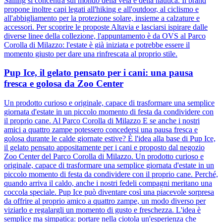
Sailing si concentra sul mondo della vela e della nautica. Il brand
propone inoltre capi legati all'hiking e all'outdoor, al ciclismo e
all'abbigliamento per la protezione solare, insieme a calzature e
accessori. Per scoprire le proposte Altavia e lasciarsi ispirare dalle
diverse linee della collezione, l'appuntamento è da OVS al Parco
Corolla di Milazzo: l'estate è già iniziata e potrebbe essere il
momento giusto per dare una rinfrescata al proprio stile.
Pup Ice, il gelato pensato per i cani: una pausa
fresca e golosa da Zoo Center
Un prodotto curioso e originale, capace di trasformare una semplice
giornata d'estate in un piccolo momento di festa da condividere con
il proprio cane. Al Parco Corolla di Milazzo E se anche i nostri
amici a quattro zampe potessero concedersi una pausa fresca e
golosa durante le calde giornate estive? È l'idea alla base di Pup Ice,
il gelato pensato appositamente per i cani e proposto dal negozio
Zoo Center del Parco Corolla di Milazzo. Un prodotto curioso e
originale, capace di trasformare una semplice giornata d'estate in un
piccolo momento di festa da condividere con il proprio cane. Perché,
quando arriva il caldo, anche i nostri fedeli compagni meritano una
coccola speciale. Pup Ice può diventare così una piacevole sorpresa
da offrire al proprio amico a quattro zampe, un modo diverso per
viziarlo e regalargli un momento di gusto e freschezza. L'idea è
semplice ma simpatica: portare nella ciotola un'esperienza che