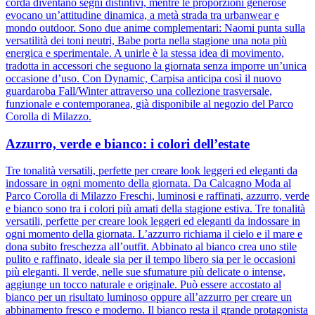
corda diventano segni distintivi, mentre le proporzioni generose
evocano un’attitudine dinamica, a metà strada tra urbanwear e
mondo outdoor. Sono due anime complementari: Naomi punta sulla
versatilità dei toni neutri, Babe porta nella stagione una nota più
energica e sperimentale. A unirle è la stessa idea di movimento,
tradotta in accessori che seguono la giornata senza imporre un’unica
occasione d’uso. Con Dynamic, Carpisa anticipa così il nuovo
guardaroba Fall/Winter attraverso una collezione trasversale,
funzionale e contemporanea, già disponibile al negozio del Parco
Corolla di Milazzo.
Azzurro, verde e bianco: i colori dell’estate
Tre tonalità versatili, perfette per creare look leggeri ed eleganti da
indossare in ogni momento della giornata. Da Calcagno Moda al
Parco Corolla di Milazzo Freschi, luminosi e raffinati, azzurro, verde
e bianco sono tra i colori più amati della stagione estiva. Tre tonalità
versatili, perfette per creare look leggeri ed eleganti da indossare in
ogni momento della giornata. L’azzurro richiama il cielo e il mare e
dona subito freschezza all’outfit. Abbinato al bianco crea uno stile
pulito e raffinato, ideale sia per il tempo libero sia per le occasioni
più eleganti. Il verde, nelle sue sfumature più delicate o intense,
aggiunge un tocco naturale e originale. Può essere accostato al
bianco per un risultato luminoso oppure all’azzurro per creare un
abbinamento fresco e moderno. Il bianco resta il grande protagonista