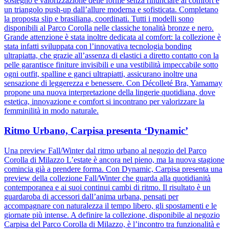
sostegno e valorizzazione delle forme senza rinunciare al comfort e
un triangolo push-up dall’allure moderna e sofisticata. Completano
la proposta slip e brasiliana, coordinati. Tutti i modelli sono
disponibili al Parco Corolla nelle classiche tonalità bronze e nero.
Grande attenzione è stata inoltre dedicata al comfort: la collezione è
stata infatti sviluppata con l’innovativa tecnologia bonding
ultrapiatta, che grazie all’assenza di elastici a diretto contatto con la
pelle garantisce finiture invisibili e una vestibilità impeccabile sotto
ogni outfit, spalline e ganci ultrapiatti, assicurano inoltre una
sensazione di leggerezza e benessere. Con Décolleté Bra, Yamamay
propone una nuova interpretazione della lingerie quotidiana, dove
estetica, innovazione e comfort si incontrano per valorizzare la
femminilità in modo naturale.
Ritmo Urbano, Carpisa presenta ‘Dynamic’
Una preview Fall/Winter dal ritmo urbano al negozio del Parco
Corolla di Milazzo L’estate è ancora nel pieno, ma la nuova stagione
comincia già a prendere forma. Con Dynamic, Carpisa presenta una
preview della collezione Fall/Winter che guarda alla quotidianità
contemporanea e ai suoi continui cambi di ritmo. Il risultato è un
guardaroba di accessori dall’anima urbana, pensati per
accompagnare con naturalezza il tempo libero, gli spostamenti e le
giornate più intense. A definire la collezione, disponibile al negozio
Carpisa del Parco Corolla di Milazzo, è l’incontro tra funzionalità e