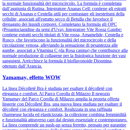
la normale funzionalità del microcircolo. La formula è completata
dall’aggiunta di Rutina. Integratore Ananas Cell: contiene gli estratti
secchi di Ananas e Centella utili per contrastare gli inestetismi della
cellulite, associati all'estratto secco di Betulla che favorisce il
drenaggio dei liquidi corporei. Completano la formula gli OPC
(Proantocianidine da semi d'Uva). Integratore Vite Rossa Gambe:
contiene estratti secchi titolati di Vite rossa, Amamelide, Centella e
Rusco, che favoriscono la funzionalità del microcircolo e della
circolazione venosa, alleviando la sensazione di pesantezza alle
gambe, associati a Vitamina C (da Rosa canina) che contribuisce alla
normale produzione di collagene per la fisiologica funzione dei vasi
sanguigni. Arricchisce la formula il bioflavonoide Diosmina,
ottenuto dall’Arancia.
Yamamay, effetto WOW
La linea Décolleté Bra è studiata per esaltare il décolleté con
eleganza e comfort. Al Parco Corolla di Milazzo Il negozio
Yamamay del Parco Corolla di Milazzo amplia la propria offerta
lingerie con Décolleté Bra, una nuova linea studiata per esaltare il
décolleté con eleganza e comfort. Realizzata in una raffinata
charmeuse lucida ed elasticizzata, la collezione combina femminilità
e funzionalità attraverso capi dal design essenziale e contemporaneo.
La linea comprende un push-up senza ferretto, pensato per garantire